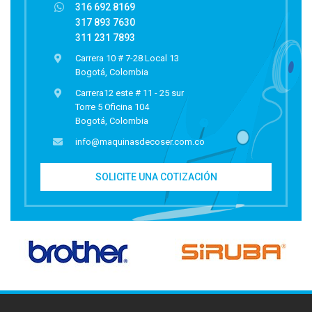
316 692 8169
317 893 7630
311 231 7893
Carrera 10 # 7-28 Local 13
Bogotá, Colombia
Carrera12 este # 11 - 25 sur
Torre 5 Oficina 104
Bogotá, Colombia
info@maquinasdecoser.com.co
SOLICITE UNA COTIZACIÓN