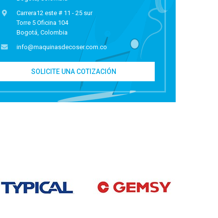
Carrera12 este # 11 - 25 sur
Torre 5 Oficina 104
Bogotá, Colombia
info@maquinasdecoser.com.co
SOLICITE UNA COTIZACIÓN