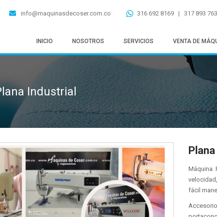
info@maquinasdecoser.com.co
316 692 8169 | 317 893 76
INICIO
NOSOTROS
SERVICIOS
VENTA DE MÁQ
lana Industrial
Plana 
Máquina P
velocidad
fácil mane
Accesori
portaconos