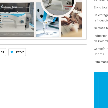
Envío tot
Se entrega
la inducc
Garantía t
Inducción
de Colom
Garantía 
tir
Tweet
Bogotá
Para mas 