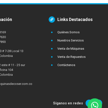
mación
Links Destacados
8169
Quiénes Somos
7630
Nuestros Servicios
7893
Venta de Máquinas
0 # 7-28 Local 13
 Colombia
Venta de Repuestos
 este # 11 - 25 sur
Contáctenos
ficina 104
 Colombia
quinasdecoser.com.co
Síganos en redes