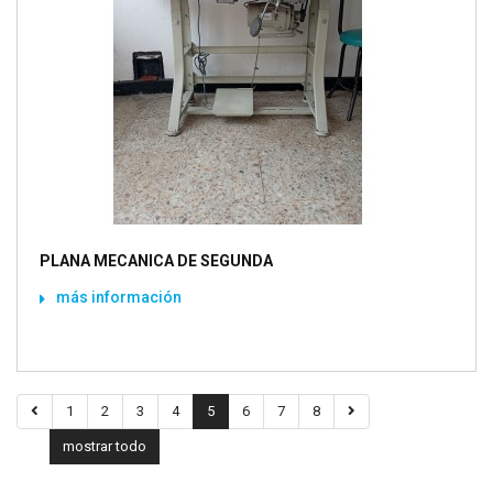
PLANA MECANICA DE SEGUNDA
más información
1
2
3
4
5
6
7
8
mostrar todo